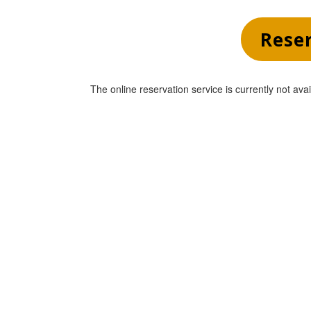
por cabeza. Muy 
recomendable para ir a la 
Rese
terraza un finde.