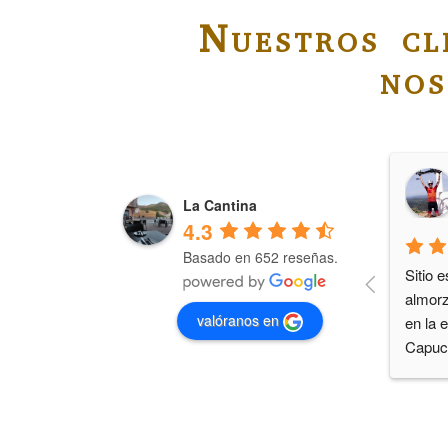
Nuestros cl
no
Jose Ma
3 years ago
La Cantina
4.3
Basado en 652 reseñas.
El servicio rápido y amable. 
Sitio 
La comida, en especial las 
almorz
valóranos en
patatas bravas muy buena. 
en la e
Entre tres personas nos 
Capuch
pedimos: Un plato de oreja, 
person
unas bravas, dos croquetas 
amabl
cada uno, postres y dos 
bebidas por cabeza. 19.70 