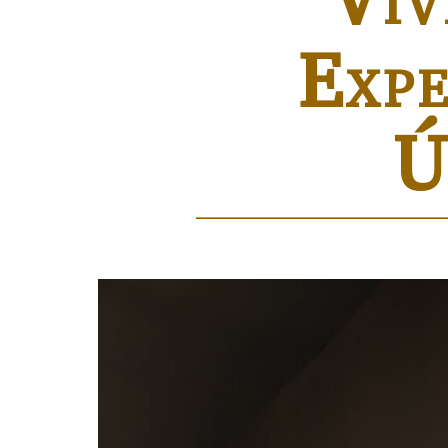
Expe
Ú